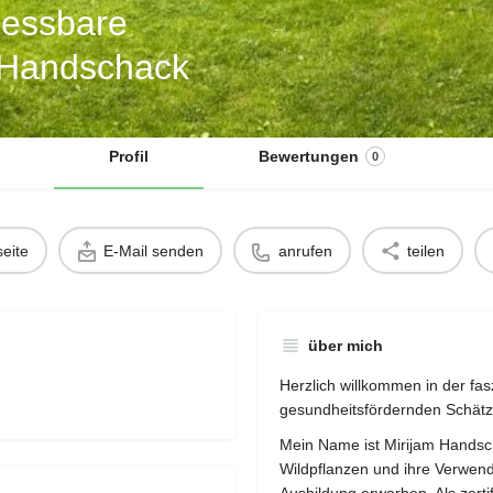
r essbare
m Handschack
Profil
Bewertungen
0
eite
E-Mail senden
anrufen
teilen
über mich
Herzlich willkommen in der fas
gesundheitsfördernden Schätz
Mein Name ist Mirijam Handsc
Wildpflanzen und ihre Verwendu