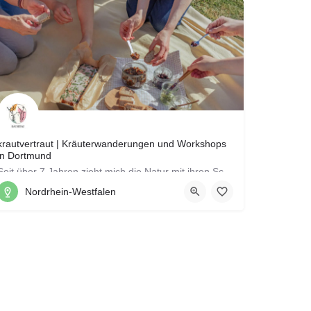
krautvertraut | Kräuterwanderungen und Workshops
in Dortmund
Seit über 7 Jahren zieht mich die Natur mit ihren Schätzen in den Bann und ich beschäftige mich intensiv mit…
Nordrhein-Westfalen
Dortmund, Nordrhein-Westfalen