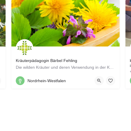
Kräuterpädagogin Bärbel Fehling
Die wilden Kräuter und deren Verwendung in der Küche haben mich schon lange interessiert. Brennnessel als…
sten im…
02266 5340
Rübezahlweg 1, 51789 Lindlar
Nordrhein-Westfalen