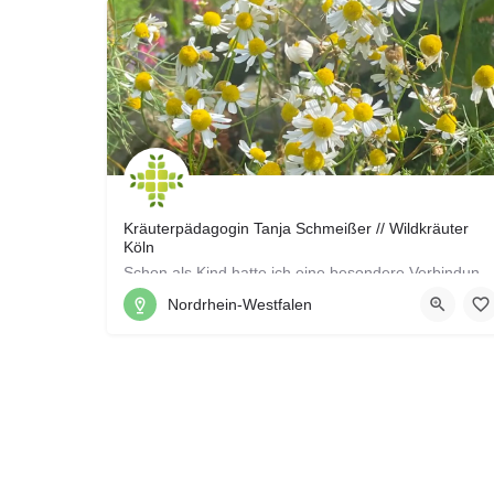
Kräuterpädagogin Tanja Schmeißer // Wildkräuter
Köln
Schon als Kind hatte ich eine besondere Verbindung zur Natur. Meine freie Zeit verbrachte ich am lieb
Nordrhein-Westfalen
0179 7780590
Cäcilienstraße 38, 53797 Lohmar