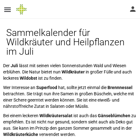
Sammelkalender für
Wildkräuter und Heilpflanzen
im Juli
Der
Juli
lässt mit seinen vielen Sonnenstunden Wald und Wiesen
erblühen. Die Natur bietet nun
Wildkräuter
in großer Fülle und auch
leckeres
Wildobst
ist zu finden.
Wer Interesse an
Superfood
hat, sollte jetzt einmal die
Brennnessel
betrachten.
Sie trägt nun ihre Samen in großen Büscheln, welche mit
einer Schere geerntet werden können. Sie ist eine eiweiß- und
nährstoffreiche Zutat in Salaten oder Müslis.
Bei einem leckeren
Wildkräutersalat
ist auch das
Gänseblümchen
zu
empfehlen. Es ist nicht nur gesund, sondern sieht auch als Deko gut
aus.
Sie kann im Prinzip den ganzen Sommer gesammelt und in der
Wildkräuterküche
verwendet werden.