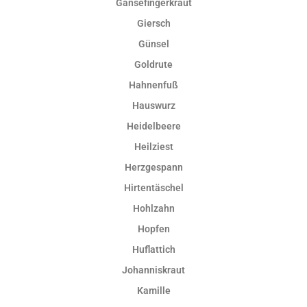
Gänsefingerkraut
Giersch
Günsel
Goldrute
Hahnenfuß
Hauswurz
Heidelbeere
Heilziest
Herzgespann
Hirtentäschel
Hohlzahn
Hopfen
Huflattich
Johanniskraut
Kamille