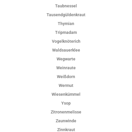
Taubnessel
Tausendgüldenkraut
Thymian
Tripmadam
Vogelknöterich
Waldsauerklee
Wegwarte
Weinraute
Weißdorn
Wermut
Wiesenkümmel
Ysop
Zitronenmelisse
Zaunwinde
Zinnkraut