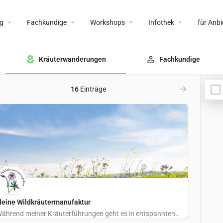
g
Fachkundige
Workshops
Infothek
für Anbi
Kräuterwanderungen
Fachkundige
16
Einträge
leine Wildkräutermanufaktur
Während meiner Kräuterführungen geht es in entspannten Spaziergängen durch die atemberaubende schöne Natur…