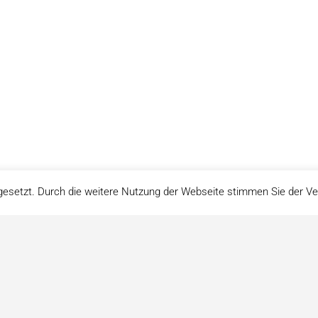
gesetzt. Durch die weitere Nutzung der Webseite stimmen Sie der 
Impressum
Datenschutz
über uns
© www.herbario.org
Icons von https://icons8.de