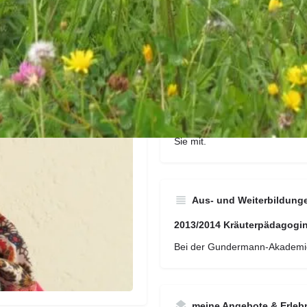
in irgend einer Pflanze, einem
offen
Seit 2014 versuche ich meine 
Erwachsenen durch meine
Na
macht Spaß aus Kräuter - für
herzustellen. Gerne teile ich
Ihnen.
Besuchen Sie meine Homepag
Sie mit.
Aus- und Weiterbildung
2013/2014 Kräuterpädagogi
Bei der Gundermann-Akademie 
meine Angebote & Erleb