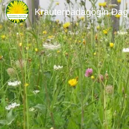
Kräuterpädagogin Dag
zur Webs
Berufsbezeichnung
Kräuterpädagoge/in