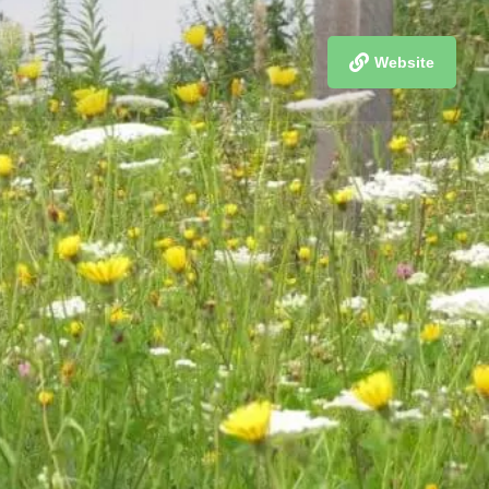
Website
merken
in BNE - Natur- und Kräutererlebnisse
r nicht, wie schön die Welt ist,
nsten Dingen,