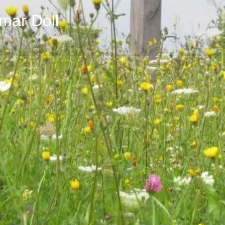
mar Doll
Profil
Bewertungen
0
eite
E-Mail senden
anrufen
teilen
über mich
Dagmar Doll
, Kräuterpädagog
Wiesenwege-Germering
Die meisten Menschen wissen ga
und wie viel Pracht in den klei