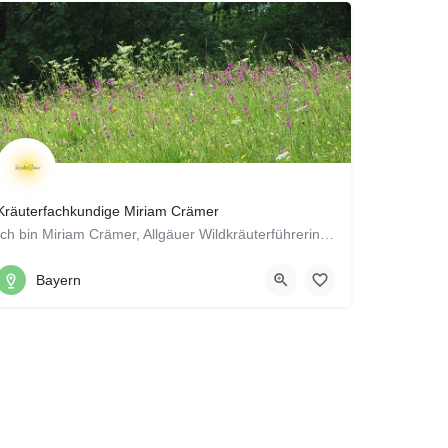
Kräuterfachkundige Miriam Crämer
Ich bin Miriam Crämer, Allgäuer Wildkräuterführerin mit Ausbildung in Phytotherapie, und die Gründerin von…
Kleinwolfersdorf 9, 85405 Nandlstadt
Bayern