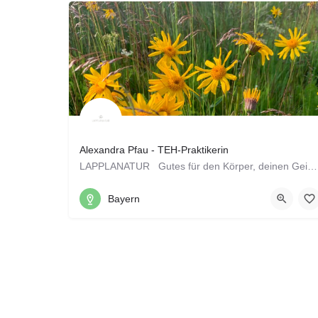
Alexandra Pfau - TEH-Praktikerin
LAPPLANATUR Gutes für den Körper, deinen Geist und die Natur Hej und ein warmes…
0151 40354844
95469, Speichersdorf, Bayern
Bayern