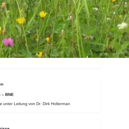
 Stein, einer Baumrinde oder einem Birkenblatt sich
bart.
Rainer Maria Rilke
Begeisterung für die Natur Kindern und
tur- und Kräutererlebnisse
weiter zu geben. Es
 manche auch Unkraut - leckere und gesunde Dinge
 mein Wissen während eines Kräuterspaziergangs mit
e - www.wiesenwege-germering.de - und kommen
en
n – BNE
unter Leitung von Dr. Dirk Holterman.
nisse