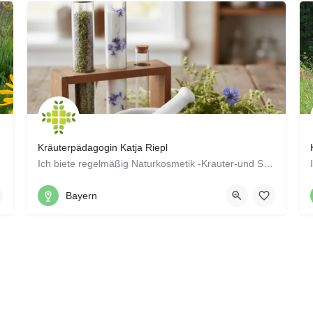
Kräuterpädagogin Katja Riepl
Ich biete regelmäßig Naturkosmetik -Krauter-und Seifenworkshops in den Volkshochschulen Regensburg, Neumarkt…
0151 52143698
Mungenhofen, Hemau, Bayern
Bayern