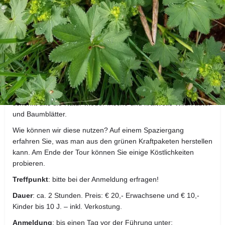
Details zur Kräuterwanderung
Freitag, 22.04.2022, 16:30 Uhr – Germering - Wald- / Albert-
Schweitzer-Str.
„Frühlingspower vor der Haustüre!“
Endlich Frühling! Direkt vor der Haustüre im Harthauser Wald
schenkt uns die Natur wieder frische und kraftvolle Wildkräuter
und Baumblätter.
Wie können wir diese nutzen? Auf einem Spaziergang
erfahren Sie, was man aus den grünen Kraftpaketen herstellen
kann. Am Ende der Tour können Sie einige Köstlichkeiten
probieren.
Treffpunkt
: bitte bei der Anmeldung erfragen!
Dauer
: ca. 2 Stunden. Preis: € 20,- Erwachsene und € 10,-
Kinder bis 10 J. – inkl. Verkostung.
Anmeldung
: bis einen Tag vor der Führung unter: