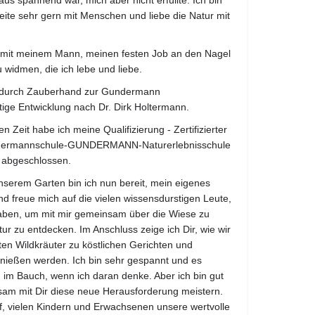
aus spannend war, mich aber nicht erfüllte. Ich bin
eite sehr gern mit Menschen und liebe die Natur mit
 mit meinem Mann, meinen festen Job an den Nagel
widmen, die ich lebe und liebe.
 durch Zauberhand zur Gundermann
ige Entwicklung nach Dr. Dirk Holtermann.
 Zeit habe ich meine Qualifizierung - Zertifizierter
dermannschule-GUNDERMANN-Naturerlebnisschule
 abgeschlossen.
nserem Garten bin ich nun bereit, mein eigenes
d freue mich auf die vielen wissensdurstigen Leute,
haben, um mit mir gemeinsam über die Wiese zu
r zu entdecken. Im Anschluss zeige ich Dir, wie wir
 Wildkräuter zu köstlichen Gerichten und
nießen werden. Ich bin sehr gespannt und es
n im Bauch, wenn ich daran denke. Aber ich bin gut
sam mit Dir diese neue Herausforderung meistern.
uf, vielen Kindern und Erwachsenen unsere wertvolle