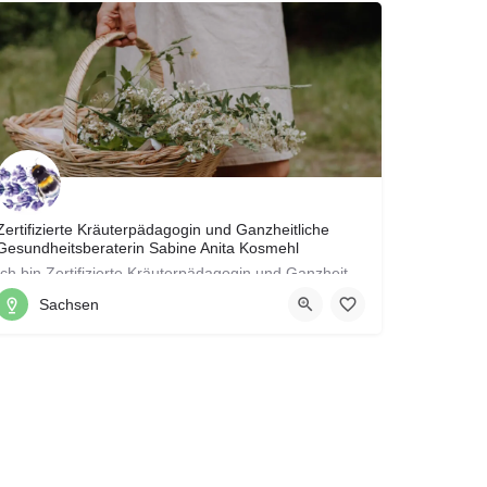
Zertifizierte Kräuterpädagogin und Ganzheitliche
Gesundheitsberaterin Sabine Anita Kosmehl
Ich bin Zertifizierte Kräuterpädagogin und Ganzheitliche Gesundheitsberaterin nach Rüdiger Dahlke. Für…
Sachsen
01522 1554324
Dresden, Sachsen