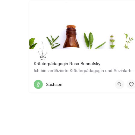
Kräuterpädagogin Rosa Bonnofsky
Ich bin zertifizierte Kräuterpädagogin und Sozialarbeiterin und möchte Menschen dazu einlade
0151 41367032
Sachsen
Zietenstraße 40, 09130 Chemnitz