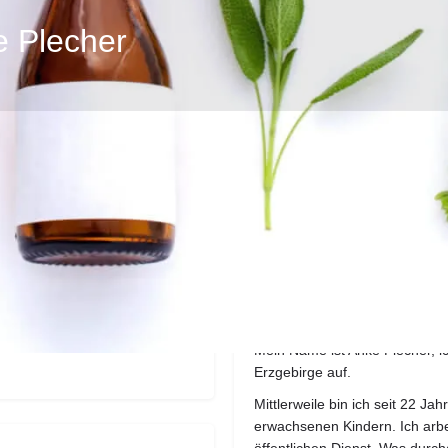
e Plecher
Profil
Bewertungen
1
eite
E-Mail senden
anrufen
teilen
über mich
Mein Name ist Anke Plecher, 
Erzgebirge auf.
Mittlerweile bin ich seit 22 Ja
erwachsenen Kindern. Ich arbe