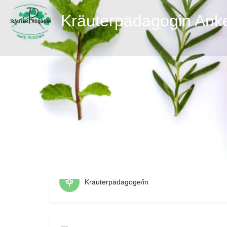
Kräuterpädagogin Ank
zur Webs
Berufsbezeichnung
Kräuterpädagoge/in