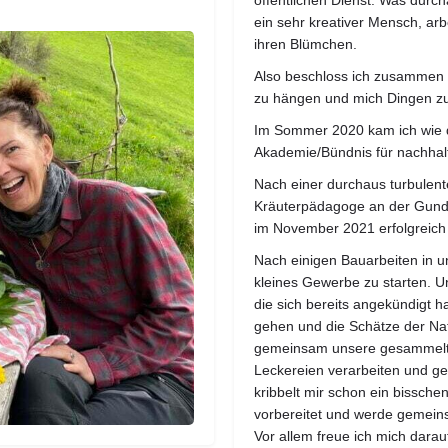
öffentlichen Dienst. Was durch
ein sehr kreativer Mensch, arb
ihren Blümchen.
Also beschloss ich zusammen
zu hängen und mich Dingen zu 
Im Sommer 2020 kam ich wie
Akademie/Bündnis für nachhalt
Nach einer durchaus turbulenten
Kräuterpädagoge an der Gun
im November 2021 erfolgreich
Nach einigen Bauarbeiten in u
kleines Gewerbe zu starten. Un
die sich bereits angekündigt 
gehen und die Schätze der Natu
gemeinsam unsere gesammelten
Leckereien verarbeiten und ge
kribbelt mir schon ein bissche
vorbereitet und werde gemein
Vor allem freue ich mich dara