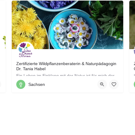
Zertifizierte Wildpflanzenberaterin & Naturpädagogin
Dr. Tania Habel
n, die Welt der…
Ein Leben im Einklang mit der Natur ist für mich der größte Luxus, gerade in heutigen Zeiten. Dies den…
Sachsen
0155 66465199
Freital, Kreis Sächsische Schweiz-Osterzgebirge, Sachsen