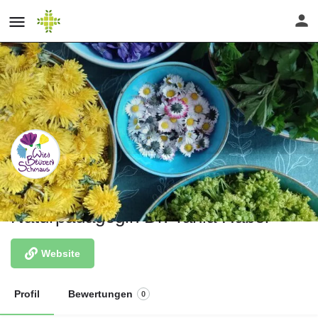
Zertifizierte Wildpflanzenberaterin &
Naturpädagogin Dr. Tania Habel
Website
Profil
Bewertungen
0