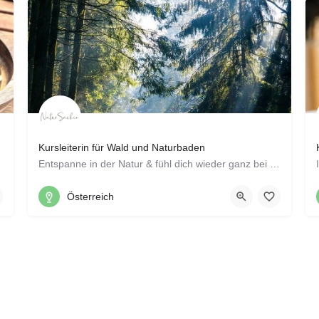
Kursleiterin für Wald und Naturbaden
Entspanne in der Natur & fühl dich wieder ganz bei dir Lass den Alltag hinter dir. Werde still. Öffne…
0664 5313890
Österreich
Heribrandstraße 27, 6912 Hörbranz