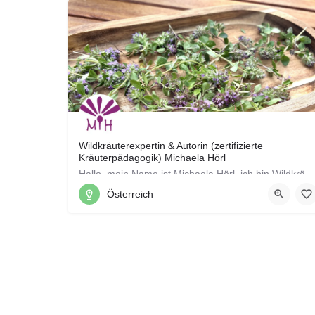
Wildkräuterexpertin & Autorin (zertifizierte
Kräuterpädagogik) Michaela Hörl
Hallo, mein Name ist Michaela Hörl, ich bin Wildkräuterexpertin und arbeite seit vielen Jahren als…
Österreich
Purkersdorf, Niederösterreich