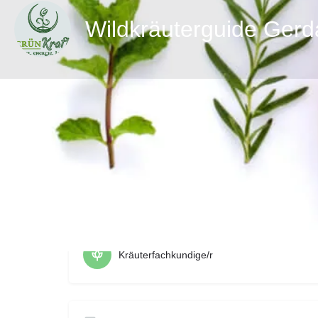
Wildkräuterguide Ger
zur Webs
Berufsbezeichnung
Kräuterfachkundige/r