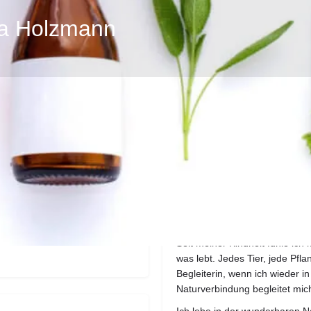
da Holzmann
Profil
Bewertungen
0
eite
E-Mail senden
anrufen
teilen
über mich
Seit meiner Kindheit fühle ich 
was lebt. Jedes Tier, jede Pfl
Begleiterin, wenn ich wieder i
Naturverbindung begleitet mich