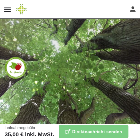
Wildkräuter-Apéro -
Wildkräuterspaziergang und
exklusiver wilder Gaumenschmaus
zugleich
Teilnahmegebühr
Direktnachricht senden
35,00
€ inkl. MwSt.