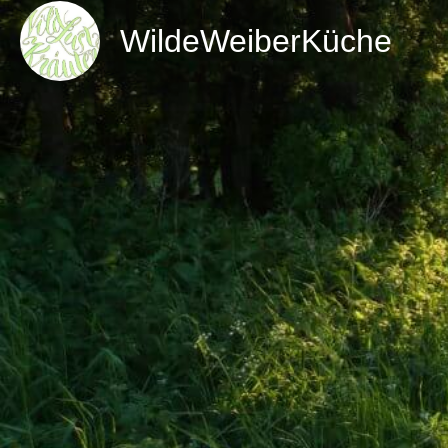
WildeWeiberKüche
Direktnachricht senden
Details zum Workshop
Von Mitte April bis Anfang Juni stehen die grünen es
Küche im Vordergrund. Überall schießt und sprießt e
jung und saftig. Ob als Salat, einen Grüntrunk oder al
uns die große Bandbreite der Wildpflanzen zur Verf