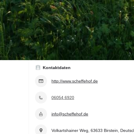
Art des Workshops
Hausapotheke
Kochen
Kontaktdaten
http://www.scheffehof.de
06054 6920
info@scheffehof.de
Volkartshainer Weg, 63633 Birstein, Deuts