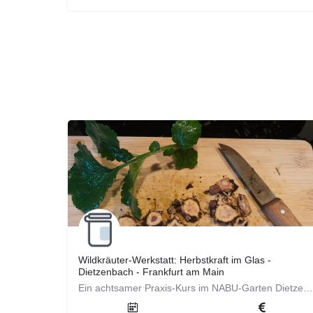
Wildkräuter‑Werkstatt: Herbstkraft im Glas -
Dietzenbach - Frankfurt am Main
Ein achtsamer Praxis‑Kurs im NABU‑Garten Dietzenbach mit kurzer Kräuterwanderung. Wir sammeln Wildkräuter,…