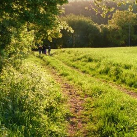
Profil
Bewertungen
0
zur Webseite
E-Mail senden
anrufen
Fotos & Eindrücke
sbaren Wildpflanzen für die
s aus dem Boden. Alles ist
s wilder Spinat - jetzt steht
ügung.