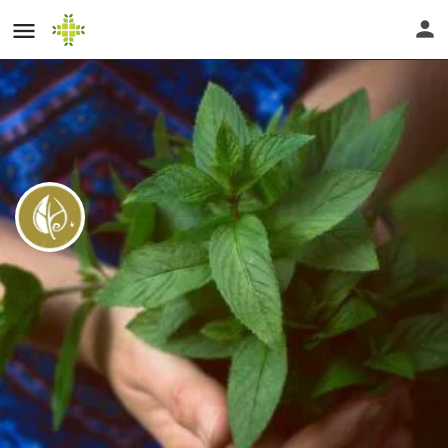
wilde Hausapotheke – Sommer
Edition
Direktnachricht senden
Profil
Bewertungen
0