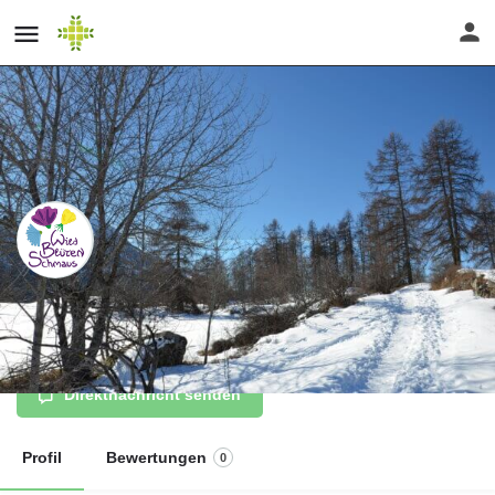
Was man von
(Weihnachts-)Bäumen essen kann
Direktnachricht senden
Profil
Bewertungen
0