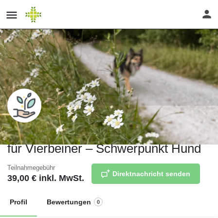
Tierisch Wildes Grün: Wildkräuter
für Vierbeiner – Schwerpunkt Hund
Teilnahmegebühr
Direktnachricht senden
39,00
€ inkl. MwSt.
Profil
Bewertungen
0