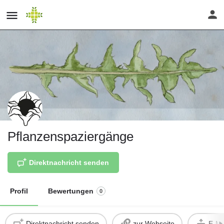
Pflanzenspaziergänge
Direktnachricht senden
Profil
Bewertungen
0
Direktnachricht senden
zur Webseite
E-Ma