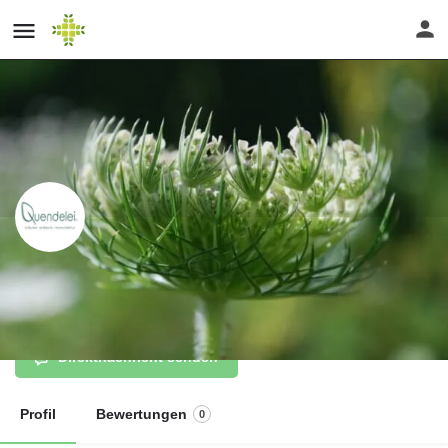
Naturkosmetik für Gesicht und
Körper
Direktnachricht senden
Profil
Bewertungen
0