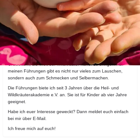
Details zur Kräuterwanderung
Liebe Kräuterbegeisterte,
ich biete pro Jahr ca. vier Kräuterführungen für Familien in
Augsburg an.
Mein Wunsch ist es Kindern, als auch deren Eltern oder
Großeltern, die Welt der Wildkräuter näher zu bringen. Auf
meinen Führungen gibt es nicht nur vieles zum Lauschen,
sondern auch zum Schmecken und Selbermachen.
Die Führungen biete ich seit 3 Jahren über die Heil- und
Wildkräuterakademie e.V. an. Sie ist für Kinder ab vier Jahre
geeignet.
Habe ich euer Interesse geweckt? Dann meldet euch einfach
bei mir über E-Mail.
Ich freue mich auf euch!