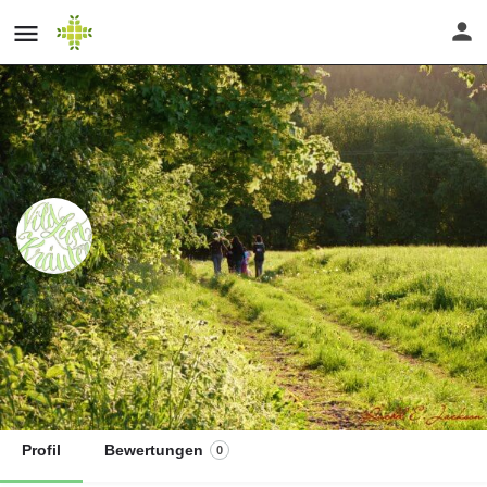
Kräuterwanderung Kräuter -
heilende Helfer
Direktnachricht senden
Profil
Bewertungen
0