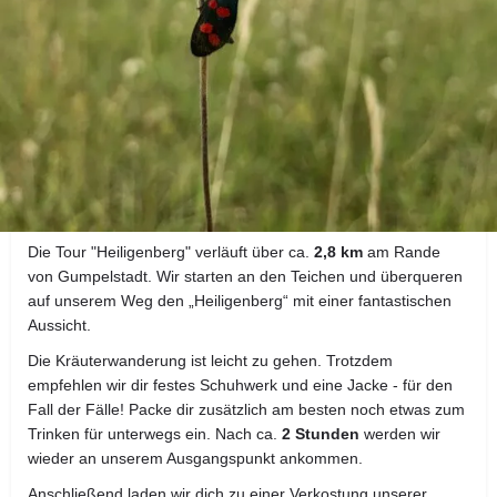
Details zur Kräuterwanderung
23 € - 2h - 2,8km
Bei jeder Kräuterwanderung bringen wir dir einheimische und
essbare Wildpflanzen, Bäume und Heilkräuter näher. Wir
zeigen dir, wie du die wichtigsten davon bestimmen und
erkennen kannst und wofür sie verwendet werden.
Die Tour "Heiligenberg" verläuft über ca.
2,8 km
am Rande
von Gumpelstadt. Wir starten an den Teichen und überqueren
auf unserem Weg den „Heiligenberg“ mit einer fantastischen
Aussicht.
Die Kräuterwanderung ist leicht zu gehen. Trotzdem
empfehlen wir dir festes Schuhwerk und eine Jacke - für den
Fall der Fälle! Packe dir zusätzlich am besten noch etwas zum
Trinken für unterwegs ein. Nach ca.
2 Stunden
werden wir
wieder an unserem Ausgangspunkt ankommen.
Anschließend laden wir dich zu einer Verkostung unserer