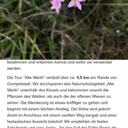
Details zur Kräuterwanderung
23 € - 3h - 4,5km
Was auf den ersten Blick wirkt wie eine "herkömmliche" Wiese
oder ein „ganz normaler“ Wald, entpuppt sich beim genaueren
Hinschauen als eine Welt der wilden Pflanzen, Bäume und
Heilkräuter. Wir zeigen dir, wie du die wichtigsten davon
bestimmen und erkennen kannst und wofür sie verwendet
werden.
Die Tour "Alte Warth" verläuft über ca.
4,5 km
am Rande von
Gumpelstadt. Wir durchqueren das Naturschutzgebiet „Alte
Warth“ unterhalb des Kissels und bekommen sowohl die
Pflanzen des Waldes, als auch die der offenen Wiesen zu
sehen. Die Wanderung ist etwas kniffliger zu gehen und
beginnt mit einem leichten Anstieg. Die Mühe wird jedoch
direkt im Anschluss mit einem sanften Weg bergab und einer
fantastischen Aussicht belohnt! Wir empfehlen dir festes
Schuhwerk und eine Jacke - für den Fall der Fälle! Packe dir