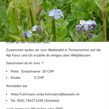
Details zur Kräuterwanderung
Kräuterführung ?
Möchtest du mich und die Alpenkräuter kennen lernen?
Dann komm mit mir auf eine Kräuterführung. Die Führung
findet ab vier Personen statt.
Zusammen laufen wir vom Waldstafel in Tschiertschen auf die
Alp Farur und ich erzähle dir einiges über Wildpflanzen.
Saisonstart ist im Juni. ?
Preis: Erwachsene 20 CHF
Kinder 5 CHF
Anmelden bei
Anita Fuhrmann anita.fuhrmann@bluewin.ch
Tel. 0041 764271439 (Schweiz)
auch gerne per WhatsApp oder SMS.