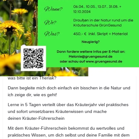
Details zum Workshop
Du interessierst dich für die Wildkräuter & Heilpflanzen, die vor
deiner Haustüre wachsen? In der Theorie hast du vielleicht
auch schon das ein oder andere gelesen oder gehört. Doch
wie geht das jetzt alles in der Praxis? Wie kannst du die
Kräuter sicher erkennen ohne sie zu verwechseln? Wie macht
man aus den Kräutern eine Tinktur, eine Salbe, ein einfaches
Heilmittel oder ein Kräutersalz für die Wildkräuterküche? Und
was bitte ist ein Theriak?
Dann begleite mich doch einfach ein bisschen in die Natur und
ich zeige dir, wie es geht!
Lerne in 5 Tagen verteilt über das Kräuterjahr viel praktisches
und sofort umsetzbares Kräuterwissen und mache
deinen Kräuter-Führerschein
Mit dem Kräuter-Führerschein bekommst du wertvolles und
praktisches Wissen, um dich selbst und deine Familie mit dem