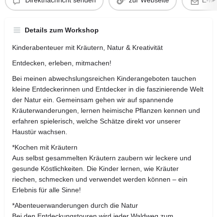
Direktnachricht senden
zur Webseite
E-Ma
Details zum Workshop
Kinderabenteuer mit Kräutern, Natur & Kreativität
Entdecken, erleben, mitmachen!
Bei meinen abwechslungsreichen Kinderangeboten tauchen
kleine Entdeckerinnen und Entdecker in die faszinierende Welt
der Natur ein. Gemeinsam gehen wir auf spannende
Kräuterwanderungen, lernen heimische Pflanzen kennen und
erfahren spielerisch, welche Schätze direkt vor unserer
Haustür wachsen.
*Kochen mit Kräutern
Aus selbst gesammelten Kräutern zaubern wir leckere und
gesunde Köstlichkeiten. Die Kinder lernen, wie Kräuter
riechen, schmecken und verwendet werden können – ein
Erlebnis für alle Sinne!
*Abenteuerwanderungen durch die Natur
Bei den Entdeckungstouren wird jeder Waldweg zum