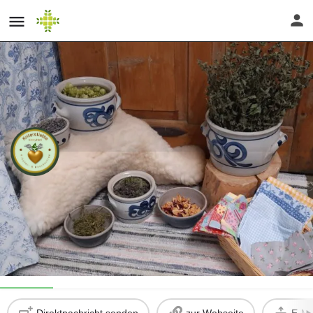
Kinderprogramm im Kritérstieblé
Teilnahmegebühr
Direktnachricht senden
13
€ inkl. MwSt.
Profil
Bewertungen
0