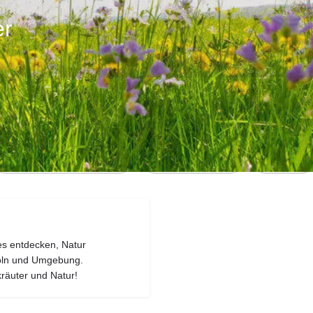
er
Profil
Bewertungen
0
Direktnachricht senden
E-Mail senden
teilen
es entdecken, Natur
öln und Umgebung.
räuter und Natur!