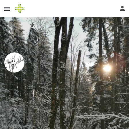
Haslihof, Räuchern mit heimischen
Pflanzen
Direktnachricht senden
Profil
Bewertungen
0