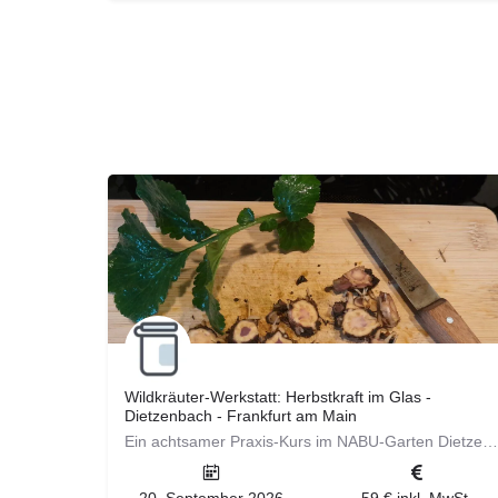
Wildkräuter‑Werkstatt: Herbstkraft im Glas -
Dietzenbach - Frankfurt am Main
Ein achtsamer Praxis‑Kurs im NABU‑Garten Dietzenbach mit kurzer Kräuterwanderung. Wir sammeln Wildkräuter,…