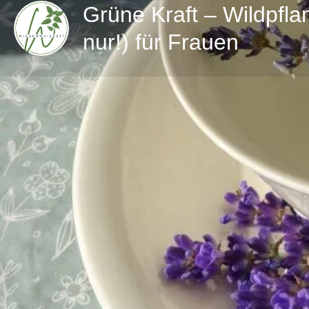
Grüne Kraft – Wildpfla
nur!) für Frauen
Direktnachricht
Details zum Workshop
Interessiert Dich die grüne Kraft der Wildkräuter? In
manche Pflanze, die schon lange in der Frauenheil
Kraft und Unterstützung in verschiedenen Bereichen
entdecken und kennenlernen. Gemeinsam werden 
herstellen und einen wilden Snack verkosten.