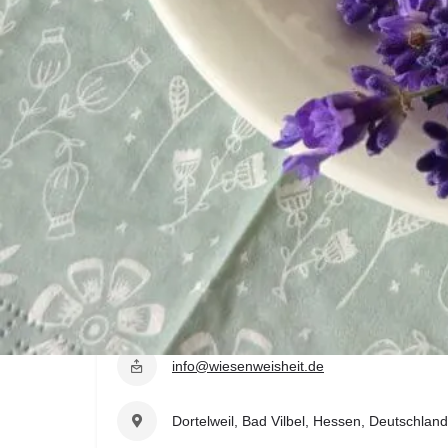
Art des Workshops
Hausapotheke
Kräutertee
Salben & Öle
Tinkturen
Kontaktdaten
http://wiesenweisheit.de
info@wiesenweisheit.de
Dortelweil, Bad Vilbel, Hessen, Deutschland