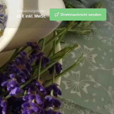
Teilnahmegebühr
Direktnachricht senden
25
€ inkl. MwSt.
n
merken