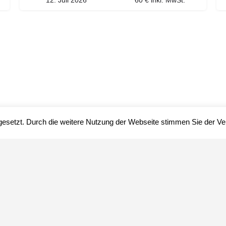
12. Juli 2026
60 € inkl. MwSt.
gesetzt. Durch die weitere Nutzung der Webseite stimmen Sie der 
Impressum
Datenschutz
über uns