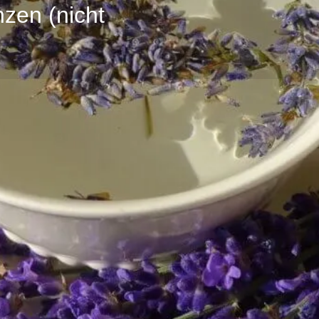
nzen (nicht
Profil
Bewertungen
0
 senden
zur Webseite
E-Mail senden
teile
Teilnahmegebühr
 der Natur finden wir so
25 € inkl. MwSt.
kunde verwendet wird und uns
 geben kann. Diese wollen wir
wir etwas aus dem Sammelgut