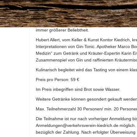
Albus-Jörg in 65399 Kiedrich, Bingerpfortenstr. 11 sta
Gin, seine Entstehung geht auf das 17. Jahrhundert 
wurde allerdings erst Anfang des 19. Jahrhunderts kr
Medizin. Seit ein paar Jahren ist Gin wieder in „alle
immer größerer Beliebtheit.
Hubert Allert, vom Keller & Kunst Kontor Kiedrich, k
Interpretationen von Gin-Tonic. Apotheker Marco B
Medizin“ zum Getränk und Kräuter-Expertin Karin En
Zusammenspiel von Gin und raffinierten Kräutermi
Kulinarisch begleitet wird das Tasting von einem kla
Preis pro Person: 59 €
Im Preis inbegriffen sind Brot sowie Wasser.
Weitere Getränke können gesondert gekauft werde
Max. Teilnehmerzahl 30 Personen/ min. 20 Persone
Die Teilnahme ist nur nach vorheriger Anmeldung b
Anmeldungen@verkehrsverein-kiedrich.de möglich. S
bezüglich der Zahlung. Nach erfolgter Überweisung