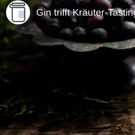
Gin trifft Kräuter-Tasti
Direktnachricht
Details zum Workshop
Der Kiedricher Verkehrs- und Gewerbeverein e.V. vera
vom Keller & Kunst Kontor, dem Apotheker Marco Bo
Karin Engler ein Gin-Tasting in Kiedrich.
Die Veranstaltung findet am 13. Oktober 2023 um 