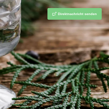
Direktnachricht senden
n
merken