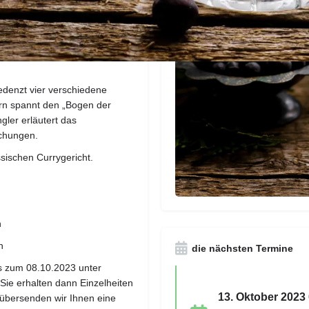
tt.
zurück. Der erste Gin-Tonic
eiert und galt damals als
r Munde“ und erfreut sich
redenzt vier verschiedene
orn spannt den „Bogen der
gler erläutert das
schungen.
ssischen Currygericht.
n
n
die nächsten Termine
is zum 08.10.2023 unter
ie erhalten dann Einzelheiten
13. Oktober 2023 
 übersenden wir Ihnen eine