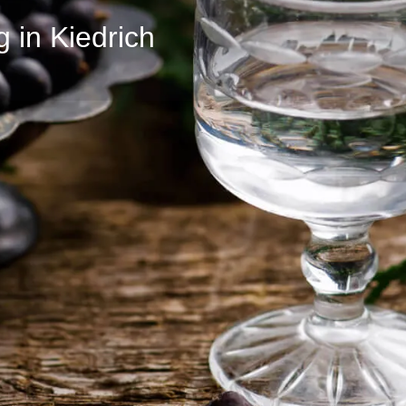
ng in Kiedrich
Profil
Bewertungen
0
 senden
zur Webseite
E-Mail senden
teile
Fotos & Eindrücke
nstaltet mit Hubert Allert
rn sowie der Kräuterexpertin
19 Uhr im ehemaligen Weingut