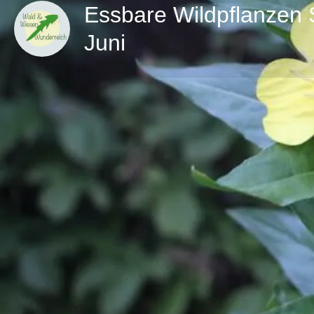
Essbare Wildpflanzen
Juni
Direktn
Details zur Kräuterwanderung
Der Sommer fängt an, wir freuen uns über die lange
der Natur. Auf den bunten Wiesen entdecken wir di
Du lernst sie zu erkennen und wofür die Pflanzen g
Bitte anmelden mit E-Mail an info@wald-wiesen-wun