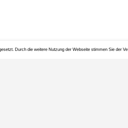
gesetzt. Durch die weitere Nutzung der Webseite stimmen Sie der 
Impressum
Datenschutz
über uns
© www.herbario.org
Icons von https://icons8.de