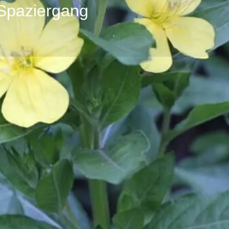
 Spaziergang
Profil
Bewertungen
0
achricht senden
zur Webseite
E-Mail senden
Teilnahmegebühr
n hellen Tage und die Fülle
12 € inkl. MwSt.
e Wildpflanzen des Sommers.
enutzt werden können.
derreich.de oder auf
Galerie