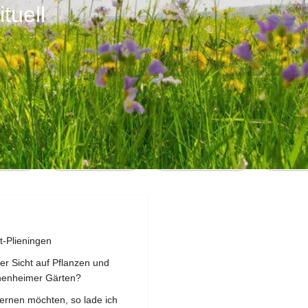
tuell
Profil
Bewertungen
0
 senden
zur Webseite
E-Mail senden
anru
t-Plieningen
er Sicht auf Pflanzen und
ohenheimer Gärten?
ernen möchten, so lade ich