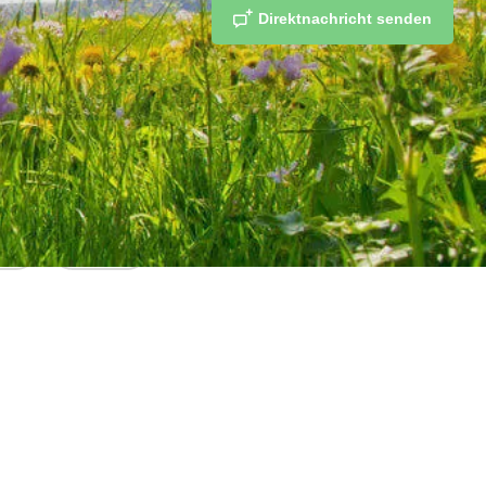
Direktnachricht senden
fen
teilen