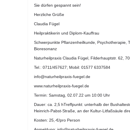
Sie dürfen gespannt sein!
Herzliche Grüße
Claudia Fügel
Heilpraktikerin und Diplom-Kauffrau
Schwerpunkte Pflanzenheilkunde, Psychotherapie, T
Bioresonanz
Naturheilpraxis Claudia Fügel, Filderhauptstr. 62, 7
Tel.: 0711/457627; Mobil: 01577 6337584
info@naturheilpraxis-fuegel.de
www.naturheilpraxis-fuegel.de
Termin: Samstag, 02.07.22 um 10:00 Uhr
Dauer: ca. 2,5 hTreffpunkt: unterhalb der Bushaltest
Heinrich-Pabst-Straße, an der Kultur-Litfaßsäule d
Kosten: 25,-€/pro Person
Anmeldung: info@naturheilpraxis-fuegel.de