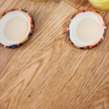
Treffpunkt: Störzelbach 14, 91793 Alesheim
Art des Workshops
Naturkosmetik
Salben & Öle
Kontaktdaten
0176 82478171
antonia.katheder@hotmail.com
Störzelbach 14, 91793 Alesheim, Deutschl