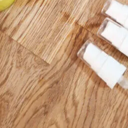
Social Media
Instagram
and