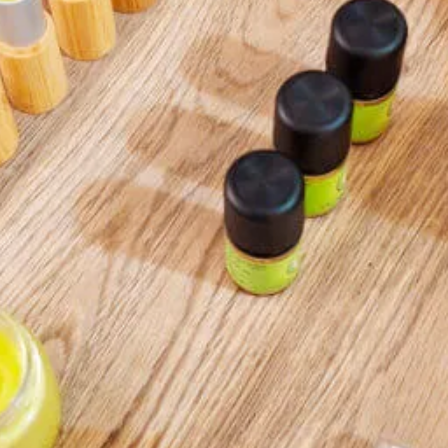
Fotos & Eindrücke
 bei sehr kaltem &
ie Wildpflanzen sicher zu
 wohltuende Naturkosmetik
äuter-Wissen, einem leckerem
ng.
die nächsten Termine
ppenhülse
18. Januar 2026 1
ierten
beendet