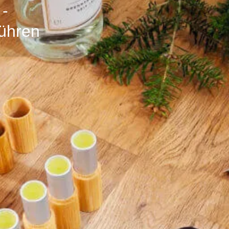
 -
rühren
Profil
Bewertungen
0
ht senden
E-Mail senden
anrufen
teilen
Teilnahmegebühr
rnen & deiner Haut etwas
45 € inkl. MwSt.
rkosmetik Produkten pflegen
geeignet, denn ich zeige Dir,
bung nutzen und verjüngende
t. Wenn die Sonne scheint