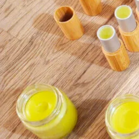
erkunden wir in Störzelbach im Garten Wildpflanzen,
ungemütlichem Wetter sind wir direkt innen lernen d
bestimmen und stellen anschließend verjüngende &
her. Es wird ein gemütlicher Nachmittag mit Wildkr
Getränk und einer kulinarischen, wilden Überraschu
Ich freu mich auf Euch :)
Antonia
Du bekommst:
Wildkräuter-Wissen
Produkte, die du mit nach Hause nehmen kannst
die Rohstoffe, Tiegel + Sprayflasche (aus Glas), Li
Unterlagen & Rezepte
einen freudigen Nachmittag mit Wildkräuter-Interess
Snacks & Getränke
Infos:
Dauer 13-16Uhr
Kosten: 45€ inkl.