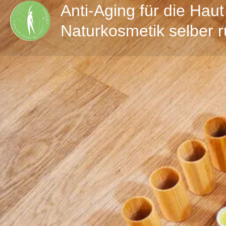
Anti-Aging für die Haut
Naturkosmetik selber 
Direktnachric
Details zum Workshop
Die wohltuende Wirkung von Wildkräutern kennen le
Gutes tun! Willst du dich mit selbstgemachten Natu
und zusätzlich Plastik sparen? Dann ist dieser Kurs 
wie du Wildpflanzen und Früchte aus Deiner Umge
Produkte aus nur wenigen Zutaten herstellen kanns