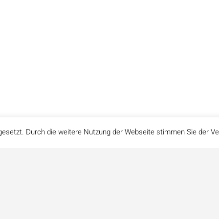
gesetzt. Durch die weitere Nutzung der Webseite stimmen Sie der 
Impressum
Datenschutz
über uns
© www.herbario.org
Icons von https://icons8.de