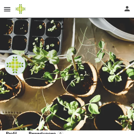
Stefanie Betken - Dipl. Wildkräuter-
& Heilpflanzenpädagogin und
Umweltberaterin
Website
Profil
Bewertungen
0