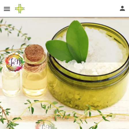
Kräuterpädagogin Peggy Neiß
Website
Profil
Bewertungen
0
zur Webseite
E-Mail senden
anrufen