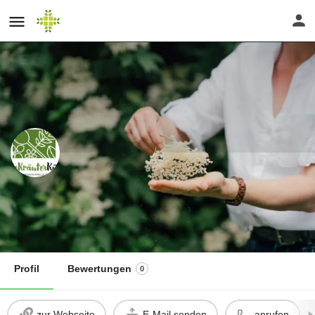
Kräuterpädagogin Amelle Siegmann
Website
Profil
Bewertungen
0
zur Webseite
E-Mail senden
anrufen