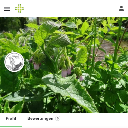
Kräuterberatung und Kräuterevents
Nina Brücker
Website
Profil
Bewertungen
0