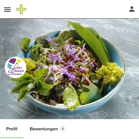
Wildpflanzen-Spaziergang +
Workshop: Wilder Frühlingssalat
Teilnahmegebühr
Direktnachricht senden
40
€ inkl. MwSt.
Profil
Bewertungen
0