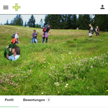
Wildkräuter-Tagesseminare und
Kräuterführungen
Direktnachricht senden
Profil
Bewertungen
0