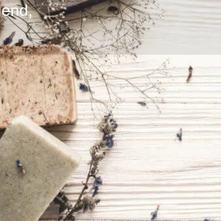
gend,
Profil
Bewertungen
0
zur Webseite
E-Mail senden
anrufen
Teilnahmegebühr
sem Abend dreht sich alles um
55 € inkl. MwSt.
len & Kräuterauszügen eine
n Haarbalsam und ein
200 ml), eine Flasche mit
r können auch vor Ort erworben