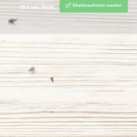
Teilnahmegebühr
Direktnachricht senden
55
€ inkl. MwSt.
teilen
merken