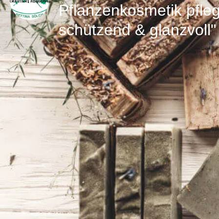
Pflanzenkosmetik pfle
schützend & glanzvoll"
Direktnachricht senden
Details zum Workshop
Pflege für die Haare kann ganz einfach sein, an die
unser Haar. Wir stellen aus hochwertigen Pflanzenö
Haarseife, eine Glanzhaarspülung, einen nährende
Haaröl/Bartöl her. Mitzubringen sind: eine Flasche (
Tropfverschluss (50 ml), ein Glas (100 ml). Behälte