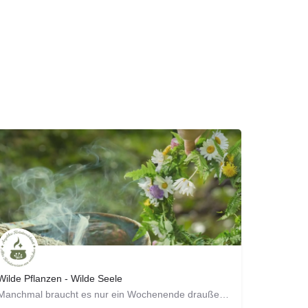
Wilde Pflanzen - Wilde Seele
Manchmal braucht es nur ein Wochenende draußen in der Natur, um wieder Boden unter den Füßen zu spüren. Du…