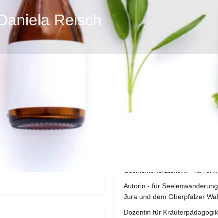
niela Reisch
Profil
Bewertungen
0
eite
E-Mail senden
anrufen
teilen
über mich
Gschichtenerzählerin - ich er
Autorin - für Seelenwanderun
Jura und dem Oberpfälzer Wa
Dozentin für Kräuterpädagogi