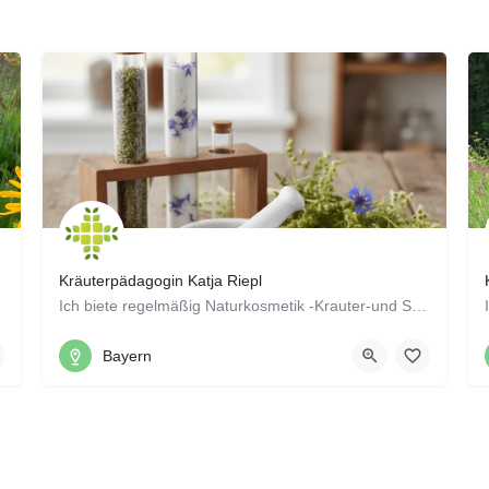
Kräuterpädagogin Katja Riepl
Ich biete regelmäßig Naturkosmetik -Krauter-und Seifenworkshops in den Volkshochschulen Regensburg, Neumarkt…
0151 52143698
Mungenhofen, Hemau, Bayern
Bayern