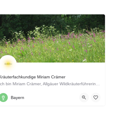
Kräuterfachkundige Miriam Crämer
Ich bin Miriam Crämer, Allgäuer Wildkräuterführerin mit Ausbildung in Phytotherapie, und die Gründerin von…
Kleinwolfersdorf 9, 85405 Nandlstadt
Bayern