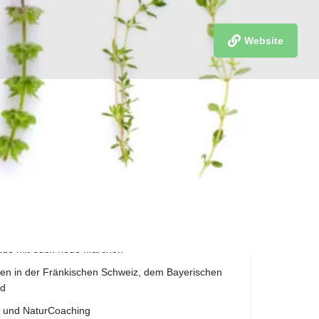
Website
merken
finde mit euch neue Märchen
gen in der Fränkischen Schweiz, dem Bayerischen
ld
k und NaturCoaching