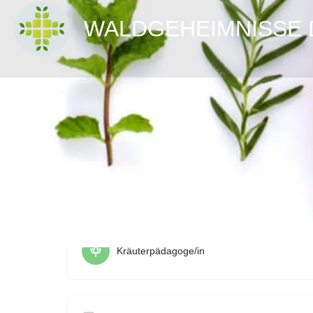
WALDGEHEIMNISSE Da
zur Webs
Berufsbezeichnung
Kräuterpädagoge/in