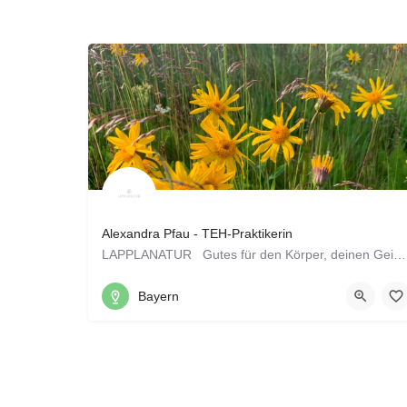
Alexandra Pfau - TEH-Praktikerin
LAPPLANATUR Gutes für den Körper, deinen Geist und die Natur Hej und ein warmes…
0151 40354844
95469, Speichersdorf, Bayern
Bayern