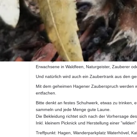
Kräuterhexen wirklich nur im Märchen gibt!?
Wir tauchen in die Welt der Märchen, Mythen und Sa
im nirgendwo den mächtigen Trollenkönig Hagetreu
Während der ca. 2 ½ stündigen Erlebnistour lernen d
unter Anleitung Wildkräuter kennen und sammeln si
Rucksäcken. Zu den Zauberkräutern, die in vergan
und böse Geister verwendet wurden zählen zum Bei
Brennnessel oder auch Gänseblümchenblüten.
Mit den gesammelten natürlichen Kostbarkeiten ver
Erwachsene in Waldfeen, Naturgeister, Zauberer ode
Und natürlich wird auch ein Zaubertrank aus den g
Mit dem geheimen Hagener Zauberspruch werden wir
entfachen.
Bitte denkt an festes Schuhwerk, etwas zu trinken, e
sammeln und jede Menge gute Laune.
Die Bekleidung richtet sich nach der Vorhersage de
Inkl. kleinem Picknick und Herstellung einer "wilden"
Treffpunkt: Hagen, Wanderparkplatz Waterhövel, Ka