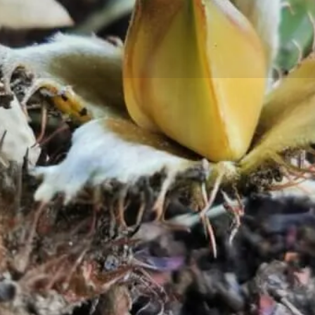
Profil
Bewertungen
0
achricht senden
zur Webseite
E-Mail senden
Galerie
ag,
 wie sie wirken und ob es