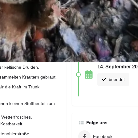
gen ein. Wir treffen irgendwo
 dem 1.!
ie Kinder, Eltern, Großeltern
e in Körbchen oder
genen Zeiten gegen Flüche
die nächsten Termine
spiel Löwenzahn, Vogelmiere,
wandeln sich Kinder und auch
14. September 202
r keltische Druiden.
esammelten Kräutern gebraut.
beendet
 die Kraft im Trunk
inen kleinen Stoffbeutel zum
s Wetterfrosches.
Folge uns
 Kostbarkeit.
ttenohlerstraße
Facebook