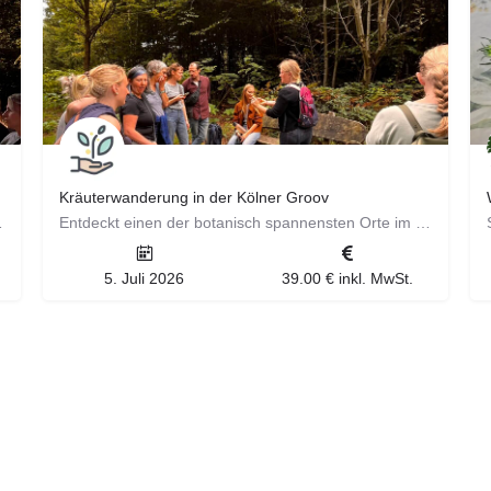
Kräuterwanderung in der Kölner Groov
nja, einer erfahrenen…
Entdeckt einen der botanisch spannensten Orte im Kölner Süden! ​ Die Groov in Zündorf überrascht mit…
5. Juli 2026
39.00 € inkl. MwSt.