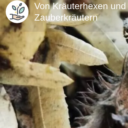
Von Kräuterhexen und
Zauberkräutern
Direktn
Details zur Kräuterwanderung
Von #Kräuterhexen und #Zauberkräutern
, Samst
14.09.24, 11:00 - 13:30 Uhr
Wildkräuter-Erlebnistag
Das Geheimnis der Wildkräuter – wo man sie findet,