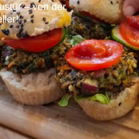
ustür – von der
ller!
Profil
Bewertungen
0
 senden
zur Webseite
E-Mail senden
teile
Fotos & Eindrücke
uf den Teller!