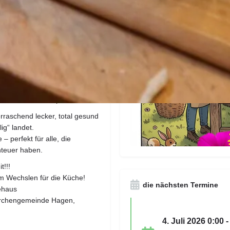
n der Turbo fürs Immunsystem
pern, staunen, sammeln – und
ht mal einen Reisepass
ht und natürlich probiert.
rraschend lecker, total gesund
ig“ landet.
 perfekt für alle, die
enteuer haben.
t!!!
 Wechslen für die Küche!
die nächsten Termine
ehaus
tskirchengemeinde Hagen,
4. Juli 2026 0:00 