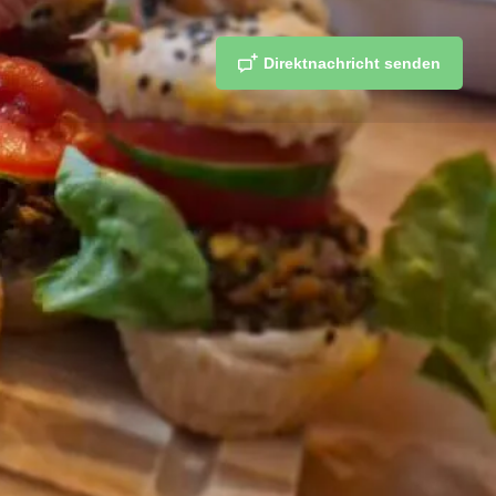
Direktnachricht senden
n
merken