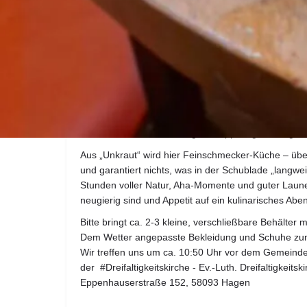
11:00 - 14:45 Uhr
Warum teure Goji-Beeren, Chia-Samen kaufen, wen
direkt vor deiner Haustür wächst?
Wir machen uns auf zur Wildkräuter-Safari: schnup
finden dabei jede Menge grünes Powerfood, das nic
braucht.
Zurück in der Küche wird geschnippelt, gerührt, gelac
Aus „Unkraut“ wird hier Feinschmecker-Küche – übe
und garantiert nichts, was in der Schublade „langweil
Stunden voller Natur, Aha-Momente und guter Laune –
neugierig sind und Appetit auf ein kulinarisches Ab
Bitte bringt ca. 2-3 kleine, verschließbare Behälter mi
Dem Wetter angepasste Bekleidung und Schuhe zum
Wir treffen uns um ca. 10:50 Uhr vor dem Gemeind
der #Dreifaltigkeitskirche - Ev.-Luth. Dreifaltigkei
Eppenhauserstraße 152, 58093 Hagen