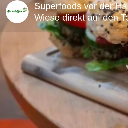
Superfoods vor der Ha
Wiese direkt auf den Te
Direktnachricht
Details zum Workshop
Workshop inkl. kleiner Wildkräuterführung
in Kooperaiton mit der EFB Hagen
Superfood in aller Munde
Superfoods vor der Haustür – von der Wiese direkt a