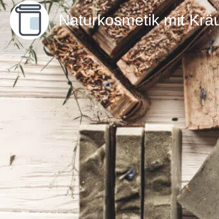
Naturkosmetik mit Krä
Direktnachricht senden
Details zum Workshop
Du möchtest wissen, was in deiner Kosmetik steckt, 
Pflanzen nutzen? In diesem kreativen Kompakt-Wo
in die Welt der Kräuterpädagogik ein!
​Zunächst erfährst du das Wichtigste über die Verw