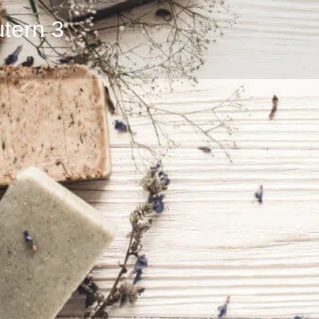
utern 3
Profil
Bewertungen
0
zur Webseite
E-Mail senden
anrufen
Teilnahmegebühr
und die Kraft heimischer
20 € inkl. MwSt.
rkshop tauchen wir gemeinsam
endung verschiedener Kräuter