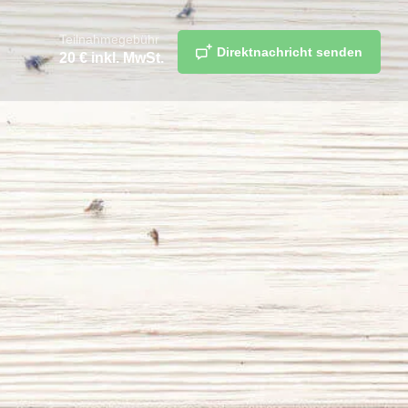
Teilnahmegebühr
Direktnachricht senden
20
€ inkl. MwSt.
teilen
merken