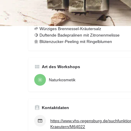
in der Heilkunde und für die Küche. Danach legen wir
hochwertige, rein natürliche Pflegeprodukte und kle
Hause her:
​🌿 Pflegende Schafgarbensalbe
​🌱 Würziges Brennessel-Kräutersalz
​🍋 Duftende Badepralinen mit Zitronenmelisse
​🌼 Blütenzucker-Peeling mit Ringelblumen
Art des Workshops
Naturkosmetik
Kontaktdaten
https://www.vhs-regensburg.de/suchfunktio
Kraeutern/M64022