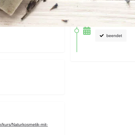
 direkt los und stellen
die nächsten Termine
ine Genuss-Schätze für zu
18. Juli 2026 10:0
beendet
n/kurs/Naturkosmetik-mit-