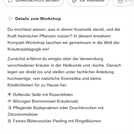
Direktnachricht senden
zur Webseite
E-Ma
Details zum Workshop
Du möchtest wissen, was in deiner Kosmetik steckt, und die
Kraft heimischer Pflanzen nutzen? In diesem kreativen
Kompakt-Workshop tauchen wir gemeinsam in die Welt der
Kräuterpädagogik ein!
​Zunächst erfährst du einiges über die Verwendung
verschiedener Kräuter in der Heilkunde und -küche. Danach
legen wir direkt los und stellen unter fachlicher Anleitung
hochwertige, rein natürliche Kosmetika und kleine
Köstlichkeiten für zu Hause her:
​🌹 Duftende Seife mit Rosenblüten
​🌱 Würziges Brennnessel-Kräutersalz
​🍋 Pflegende Badepralinen oder Duschbrocken mit
Zitronenmelisse
​🌼 Feines Blütenzucker-Peeling mit Ringelblumen