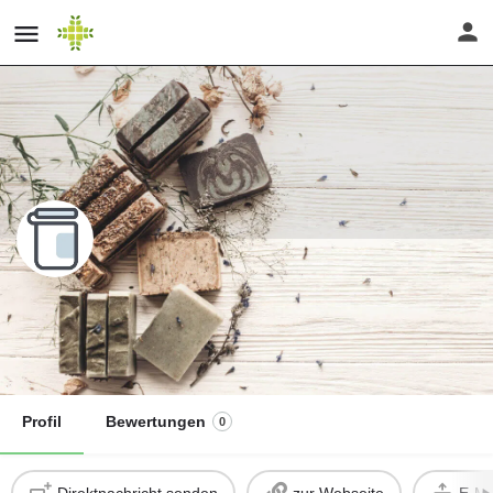
Naturkosmetik - Kräuter-Workshop
Teilnahmegebühr
Direktnachricht senden
19.00
€ inkl. MwSt.
Profil
Bewertungen
0