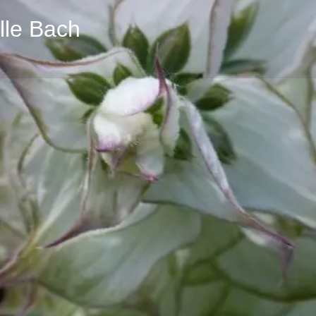
lle Bach
Profil
Bewertungen
0
eite
E-Mail senden
anrufen
teilen
über mich
Ich möchte Sie mitnehmen auf 
Kräuter.
Warum standen Tiere wie Löwe,
Spatz oder auch die Maus Pat