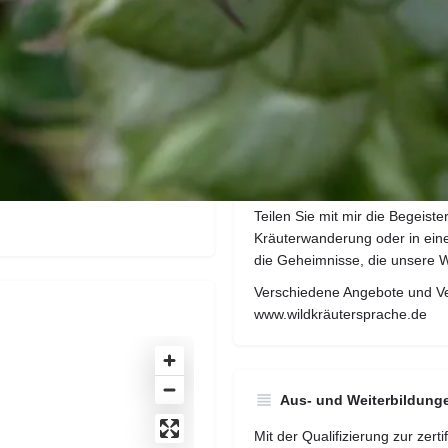
Legenden erfahren wir, wie u
erzählen sie uns vom Aussehen
Schmecken die Blüten der Dah
Kapuzinerkresse als Aufschnit
schmackhaft wie sie in der Cr
Wieso duftet Pfefferminze stä
haben unsere Pflanzen und w
Habe ich Sie neugierig gemac
Teilen Sie mit mir die Begeiste
Kräuterwanderung oder in ei
die Geheimnisse, die unsere W
Verschiedene Angebote und Ve
www.wildkräutersprache.de
Aus- und Weiterbildung
Mit der Qualifizierung zur zer