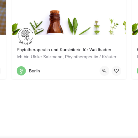
Phytotherapeutin und Kursleiterin für Waldbaden
Ich bin Ulrike Salzmann, Phytotherapeutin / Kräuterfrau und Waldbaden-Kursleiterin, aus Berlin. Hier am…
01520 2759328
Berlin
Grünheider Weg 79, 12589 Berlin