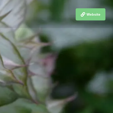
Website
merken
eine Entdeckungsreise in die Welt unserer wilden
 Natter, Schaf oder Gänse, Katze, Nachtigall und
e für die Namen einiger Pflanzen? In Märchen und