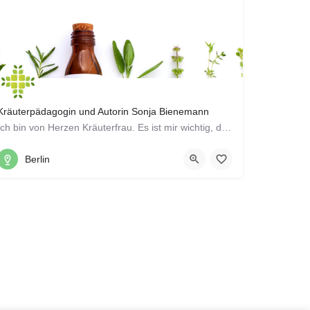
Kräuterpädagogin und Autorin Sonja Bienemann
Ich bin von Herzen Kräuterfrau. Es ist mir wichtig, das Alte Wissen über Pflanzen an Interessierte und vor…
13189, Berlin
Berlin