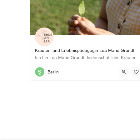
Kräuter- und Erlebnispädagogin Lea Marie Grundt
Ich bin Lea Marie Grundt, leidenschaftliche Kräuterpädagogin und Naturliebhaberin. Unter dem Namen Erde an…
0176 78305229
Berlin
Bernhard-Bästlein-Straße 63, 10367 Berlin