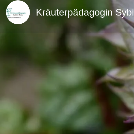
Kräuterpädagogin Sybi
zur Webs
Berufsbezeichnung
Kräuterpädagoge/in