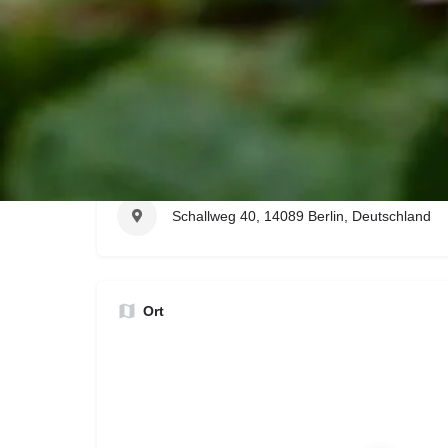
Kontaktdaten
http://www.wildkräutersprache.de
0173 31 21 205
wildkraeutersprache@gmx.de
Schallweg 40, 14089 Berlin, Deutschland
Ort