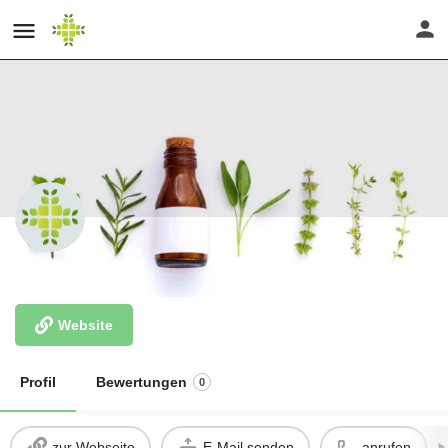
Heilpraktikerin Ellen Langstein
Website
Profil
Bewertungen
0
zur Webseite
E-Mail senden
anrufen