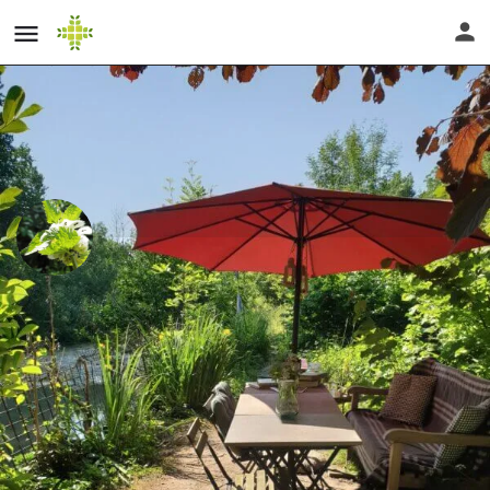
Heil- und Wildkräuterwanderung "ES
SUMMT UND BRUMMT - DER
SOMMER ZEIGT SEINE
FRÜCHTE"
Direktnachricht senden