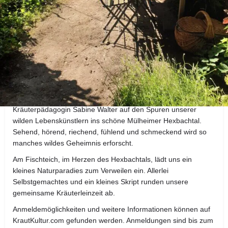
Profil
Bewertungen
0
Direktnachricht senden
zur Webseite
E-Ma
Details zur Kräuterwanderung
Am 14. Juli 2024, von 10.30 Uhr bis ca. 16.00 Uhr, geht es mit
Kräuterpädagogin Sabine Walter auf den Spuren unserer
wilden Lebenskünstlern ins schöne Mülheimer Hexbachtal.
Sehend, hörend, riechend, fühlend und schmeckend wird so
manches wildes Geheimnis erforscht.
Am Fischteich, im Herzen des Hexbachtals, lädt uns ein
kleines Naturparadies zum Verweilen ein. Allerlei
Selbstgemachtes und ein kleines Skript runden unsere
gemeinsame Kräuterleinzeit ab.
Anmeldemöglichkeiten und weitere Informationen können auf
KrautKultur.com gefunden werden. Anmeldungen sind bis zum