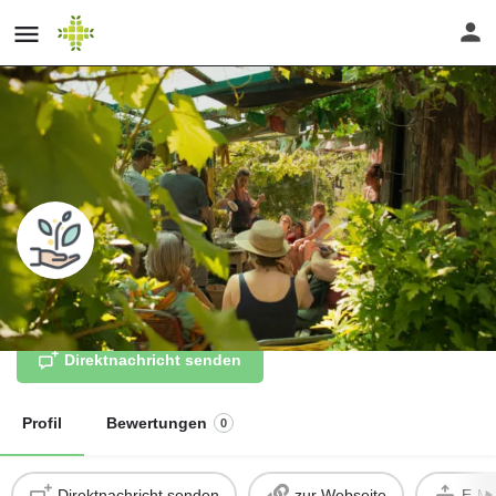
Grünkraft
Direktnachricht senden
Profil
Bewertungen
0
Direktnachricht senden
zur Webseite
E-Ma