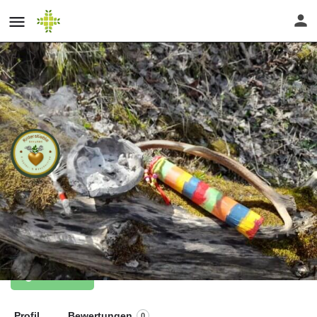
Dipl. Räucherpraktikerin & zert.
Allgäuer Wildkräuterführerin Nataly
Härtl
Website
Profil
Bewertungen
0