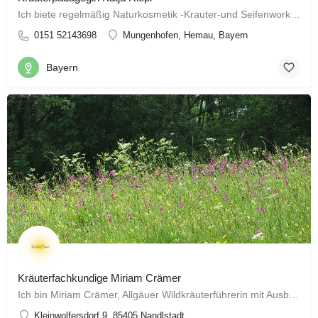
Ich biete regelmäßig Naturkosmetik -Krauter-und Seifenworkshops in den Volkshochschulen Regensburg, Neumarkt…
0151 52143698
Mungenhofen, Hemau, Bayern
Bayern
Kräuterfachkundige Miriam Crämer
Ich bin Miriam Crämer, Allgäuer Wildkräuterführerin mit Ausbildung in Phytotherapie, und die Gründerin von…
Kleinwolfersdorf 9, 85405 Nandlstadt