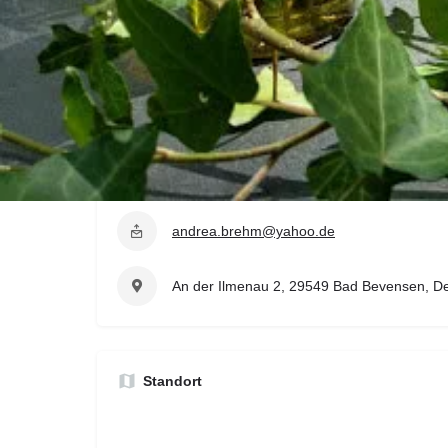
Kontaktdaten
https://wanderkuechemitliebe.blogspot.co
0152 02939238
andrea.brehm@yahoo.de
An der Ilmenau 2, 29549 Bad Bevensen, D
Standort