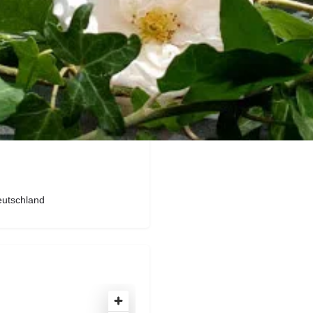
m/?m=1
eutschland