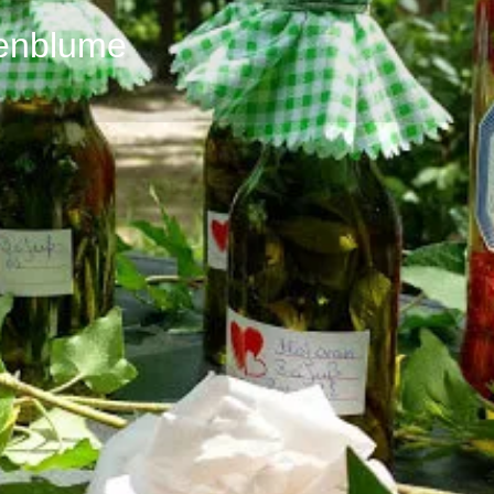
nenblume
Profil
Bewertungen
0
 senden
zur Webseite
E-Mail senden
anru
Galerie
g von Tinkturen, Salben und
 oder Einzelperson buchen.
me auch gerne zu euch.
 und Brauch" der mit dem Thema
hat. Ich freue mich auf euch