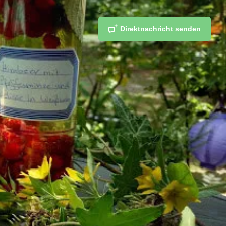
Direktnachricht senden
fen
teilen