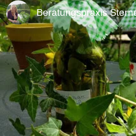
Beratungspraxis Ster
Direktnachricht
Details zur Kräuterwanderung
Kräuterspaziergänge mit anschließender Herstellun
Köstlichkeiten. Ihr könnt mich jederzeit als Gruppe
Dauer des Spaziergangs 11/2 - 2 Stunden. Ich kom
Vielleicht gefällt euch auch mein Kurs "Von Rauch
Räucherkräuter und Brauchtum im Jahreslauf zu tun 