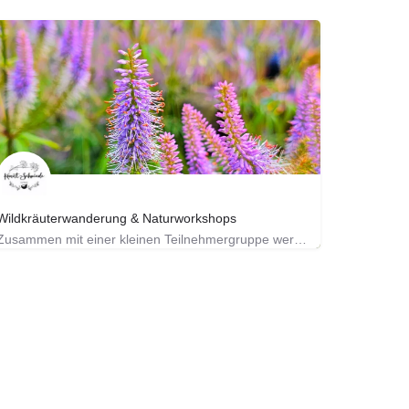
Wildkräuterwanderung & Naturworkshops
Zusammen mit einer kleinen Teilnehmergruppe werden wir bei einer ca. 3 stündigen Wanderung auf Wiesen und in…